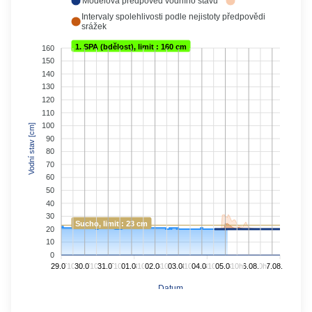
Modelová předpověď vodního stavu
Intervaly spolehlivosti podle nejistoty předpovědi
srážek
1. SPA (bdělost), limit : 160 cm
160
150
140
130
120
110
100
Vodní stav [cm]
90
80
70
60
50
40
30
Sucho, limit : 23 cm
20
10
0
29.07.
10h
30.07.
10h
31.07.
10h
01.08.
10h
02.08.
10h
03.08.
10h
04.08.
10h
05.08.
10h
06.08.
10h
07.08.
Datum