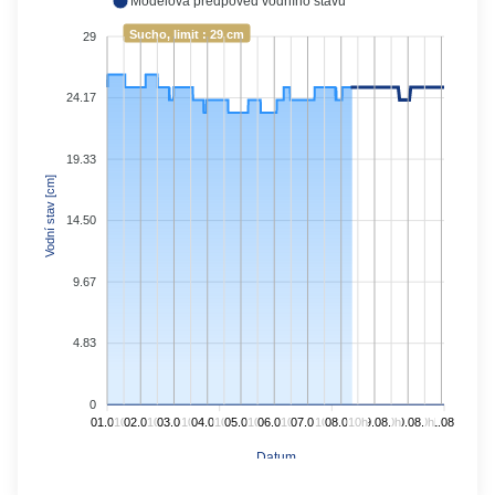
Modelová předpověď vodního stavu
Sucho, limit : 29 cm
29
24.17
19.33
Vodní stav [cm]
14.50
9.67
4.83
0
01.08.
10h
02.08.
10h
03.08.
10h
04.08.
10h
05.08.
10h
06.08.
10h
07.08.
10h
08.08.
10h
09.08.
10h
10.08.
10h
11.08.
Datum