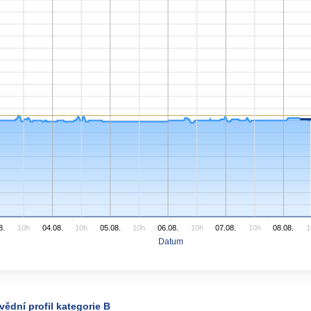
8.
10h
04.08.
10h
05.08.
10h
06.08.
10h
07.08.
10h
08.08.
1
Datum
ědní profil kategorie B