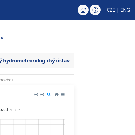
CZE |
ENG
da
ý hydrometeorologický ústav
povědi
povědi srážek