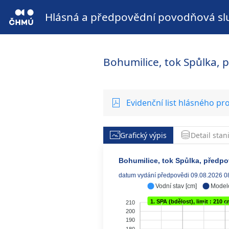
Hlásná a předpovědní povodňová sl
Bohumilice, tok Spůlka, 
Evidenční list hlásného pro
Grafický výpis
Detail stan
Bohumilice, tok Spůlka, předpov
datum vydání předpovědi 09.08.2026 0
Vodní stav [cm]
Model
1. SPA (bdělost), limit : 210 
210
200
190
180