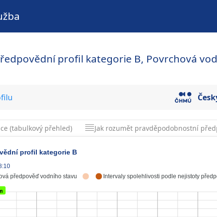
užba
předpovědní profil kategorie B, Povrchová vo
filu
Česk
ice (tabulkový přehled)
Jak rozumět pravděpodobnostní před
ědní profil kategorie B
8:10
ová předpověď vodního stavu
Intervaly spolehlivosti podle nejistoty před
cm