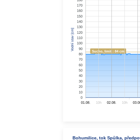
170
160
150
140
130
Vodní stav [cm]
120
110
100
90
Sucho, limit : 84 cm
80
70
60
50
40
30
20
10
0
01.08.
10h
02.08.
10h
03.0
Bohumilice, tok Spůlka, předpov