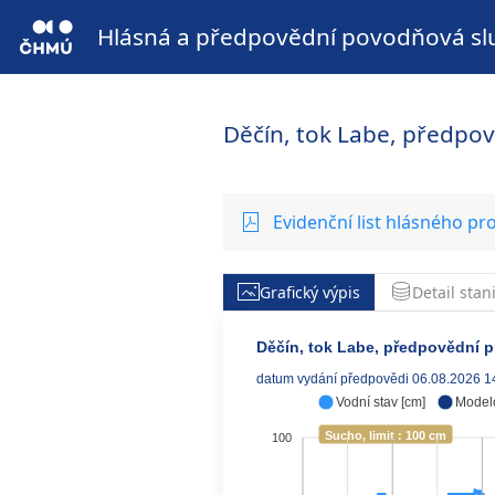
Hlásná a předpovědní povodňová sl
Děčín, tok Labe, předpov
Evidenční list hlásného pro
Grafický výpis
Detail stan
Děčín, tok Labe, předpovědní pr
datum vydání předpovědi 06.08.2026 1
Vodní stav [cm]
Model
Sucho, limit : 100 cm
100