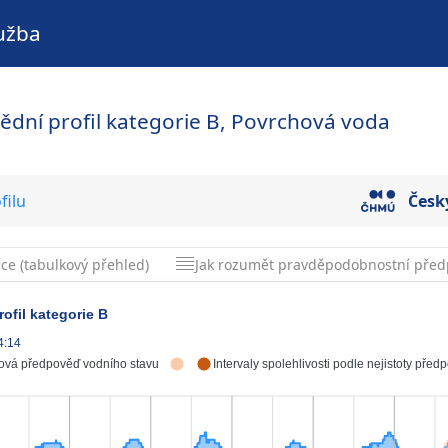
užba
ědní profil kategorie B, Povrchová voda
filu
Česk
ice (tabulkový přehled)
Jak rozumět pravděpodobnostní před
ofil kategorie B
4:14
ová předpověď vodního stavu
Intervaly spolehlivosti podle nejistoty před