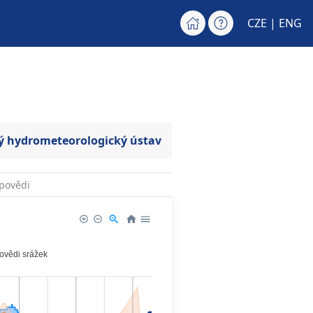
CZE |
ENG
ý hydrometeorologický ústav
povědi
povědi srážek