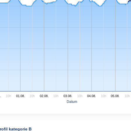
.
10h
01.08.
10h
02.08.
10h
03.08.
10h
04.08.
10h
05.08.
10h
Datum
ofil kategorie B