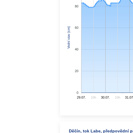
80
60
Vodní stav [cm]
40
20
0
29.07.
10h
30.07.
10h
31.07
Děčín, tok Labe, předpovědní pr